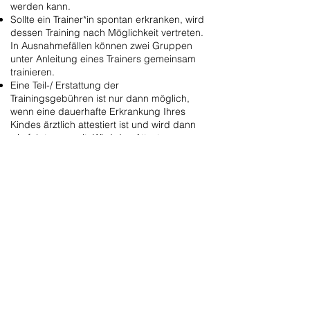
werden kann.
Sollte ein Trainer*in spontan erkranken, wird
dessen Training nach Möglichkeit vertreten.
In Ausnahmefällen können zwei Gruppen
unter Anleitung eines Trainers gemeinsam
trainieren.
Eine Teil-/ Erstattung der
Trainingsgebühren ist nur dann möglich,
wenn eine dauerhafte Erkrankung Ihres
Kindes ärztlich attestiert ist und wird dann
wie folgt geregelt: Wird das Attest vor
Saison-Beginn/ vor der ersten Winter-
Trainingseinheit eingereicht, wird der
gesamte Betrag erstattet. Wird das Attest
innerhalb der ersten Hälfte der Winter-
Trainingssaison eingereicht, wird der halbe
Trainingsbeitrag erstattet. Tritt eine
entsprechende Erkrankung in der zweiten
Hälfte des Trainingsbetriebs auf, besteht
kein Anspruch auf eine Erstattung.
Sollte Ihr Kind nicht mehr am Winter-
Training teilnehmen wollen, ersetzt die
Abmeldung des Winter-Trainings
ausdrücklich nicht die Kündigung der