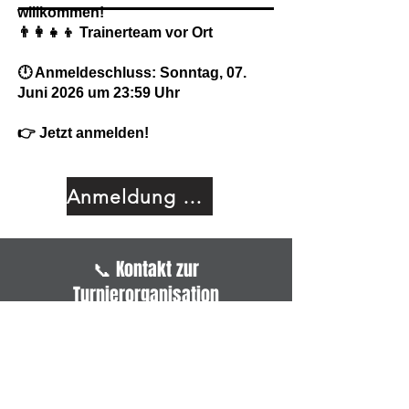
willkommen!
👨‍👩‍👧‍👦 Trainerteam vor Ort
🕛 Anmeldeschluss: Sonntag, 07.
Juni 2026 um 23:59 Uhr
👉 Jetzt anmelden!
Anmeldung nicht mehr möglich
📞 Kontakt zur
Turnierorganisation
Mirja Kuschur
📧 E-Mail: jugendwart@thccrg.de