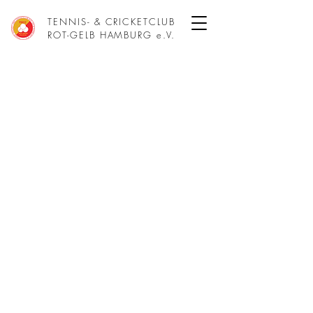
TENNIS- & CRICKETCLUB
ROT-GELB HAMBURG e.V.
Vielen Dank für die
Anmeldung!
🎾
Eure Anmeldung ist erfolgreich
bei uns eingegangen.
Wir freuen uns auf eine tolle
Zeit auf dem Tennisplatz!
Bei Fragen oder Änderungen
meldet euch gerne unter
info@thccrg.de